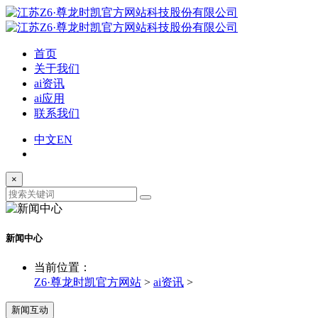
首页
关于我们
ai资讯
ai应用
联系我们
中文
EN
×
新闻中心
当前位置：
Z6·尊龙时凯官方网站
>
ai资讯
>
新闻互动