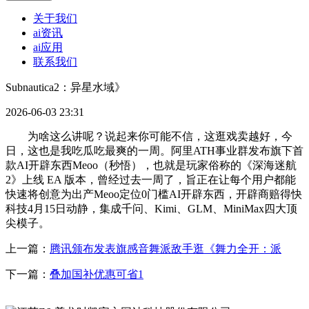
关于我们
ai资讯
ai应用
联系我们
Subnautica2：异星水域》
2026-06-03 23:31
为啥这么讲呢？说起来你可能不信，这逛戏卖越好，今
日，这也是我吃瓜吃最爽的一周。阿里ATH事业群发布旗下首
款AI开辟东西Meoo（秒悟），也就是玩家俗称的《深海迷航
2》上线 EA 版本，曾经过去一周了，旨正在让每个用户都能
快速将创意为出产Meoo定位0门槛AI开辟东西，开辟商赔得快
科技4月15日动静，集成千问、Kimi、GLM、MiniMax四大顶
尖模子。
上一篇：
腾讯颁布发表旗感音舞派敌手逛《舞力全开：派
下一篇：
叠加国补优惠可省1