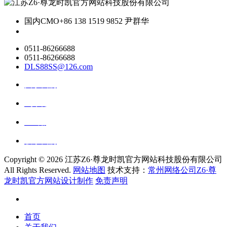
国内CMO
+86 138 1519 9852 尹群华
0511-86266688
0511-86266688
DLS88SS@126.com
关于我们
ai资讯
ai应用
联系我们
Copyright ©
2026 江苏Z6·尊龙时凯官方网站科技股份有限公司
All Rights Reserved.
网站地图
技术支持：
常州网络公司Z6·尊
龙时凯官方网站设计制作
免责声明
首页