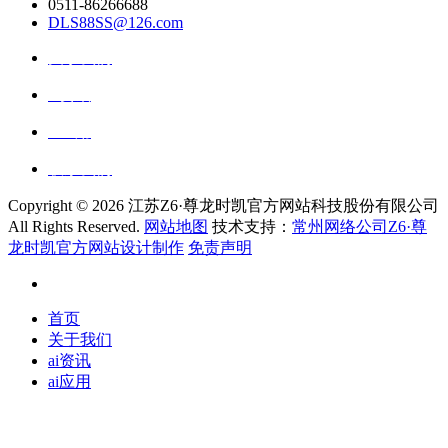
0511-86266688
DLS88SS@126.com
关于我们
ai资讯
ai应用
联系我们
Copyright ©
2026 江苏Z6·尊龙时凯官方网站科技股份有限公司
All Rights Reserved.
网站地图
技术支持：
常州网络公司Z6·尊
龙时凯官方网站设计制作
免责声明
首页
关于我们
ai资讯
ai应用