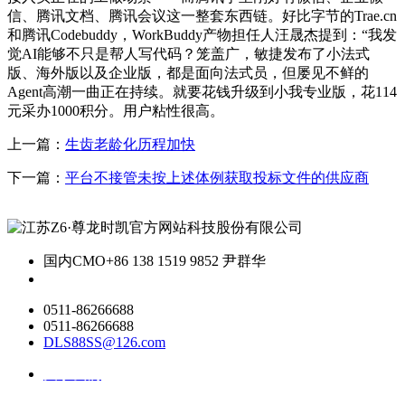
信、腾讯文档、腾讯会议这一整套东西链。好比字节的Trae.cn
和腾讯Codebuddy，WorkBuddy产物担任人汪晟杰提到：“我发
觉AI能够不只是帮人写代码？笼盖广，敏捷发布了小法式
版、海外版以及企业版，都是面向法式员，但屡见不鲜的
Agent高潮一曲正在持续。就要花钱升级到小我专业版，花114
元采办1000积分。用户粘性很高。
上一篇：
生齿老龄化历程加快
下一篇：
平台不接管未按上述体例获取投标文件的供应商
国内CMO
+86 138 1519 9852 尹群华
0511-86266688
0511-86266688
DLS88SS@126.com
关于我们