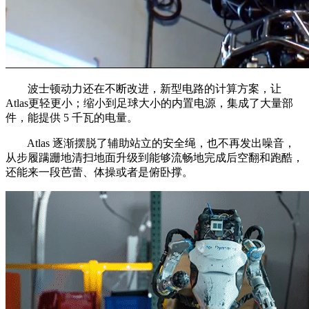
波士顿动力还在不断改进，新型电路的计算方案，让
Atlas更轻更小；缩小到足球大小的内置电源，集成了大量部
件，能提供 5 千瓦的电量。
Atlas 逐渐摆脱了辅助站立的安全绳，也不再发出噪音，
从步履蹒跚地清扫地面升级到能够流畅地完成后空翻和跑酷，
还能来一段芭蕾、体操或者是俯卧撑。