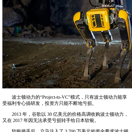
波士顿动力的“Project-to-VC”模式，只有波士顿动力能享
受福利专心搞研发，投资方只能不断地亏损。
2013 年，谷歌以 30 亿美元的价格高调收购波士顿动力，
又在 2017 年因无法承受亏损转手给日本软银。
软银接手后，立马注入了 3,700 万美元的资金要求波士顿