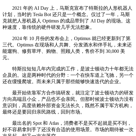
2021 年的 AI Day 上，马斯克宣布了特斯拉的人形机器人
计划，当时的 Tesla Bot 还只是一个概念。仅过了一年，马斯
克就把人形机器人 Optimus 的成品带到了 AI Day 的现场。这
种速度，靠传统的硬件研发几乎无法想象。
2024 年 10 月份的发布会上，Optimus 就已经更新到了第
三代。Optimus 在现场和人共舞、分发酒水和伴手礼，未来还
能遛狗、修剪草坪、购物、照顾人类，售价不到 30,000 美
元。
特斯拉短短几年内完成的工作，是波士顿动力十年都无法
企及的。这是两种时代的分野：一个在快车道上飞驰，另一个
还在缓慢爬坡。而未来只属于那些能够快速迭代的企业。
最开始依靠军方合作搞研发，就注定了波士顿动力的研发
方向高端且小众，产品也不会亲民。但那时候波士顿动力没有
意识到，高度依赖外部资金无法长久，既然不属于军方机构，
最终还是要回归亲民路线，回到市场。
最出名的 Spot 和 Atlas，消费者不是买不起就是买不到，
好不容易拿到手了还没有合适的使用场景。市场的期待被一次
次吊起，却又一次次落空。