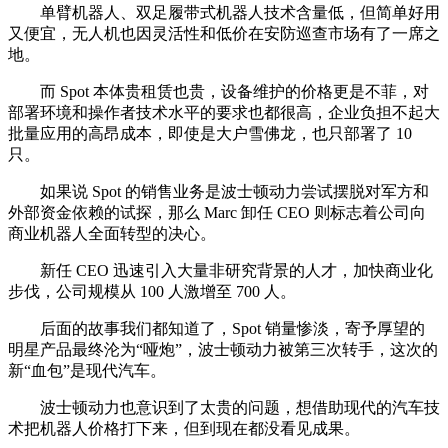
单臂机器人、双足履带式机器人技术含量低，但简单好用
又便宜，无人机也因灵活性和低价在安防巡查市场有了一席之
地。
而 Spot 本体贵租赁也贵，设备维护的价格更是不菲，对
部署环境和操作者技术水平的要求也都很高，企业负担不起大
批量应用的高昂成本，即使是大户雪佛龙，也只部署了 10
只。
如果说 Spot 的销售业务是波士顿动力尝试摆脱对军方和
外部资金依赖的试探，那么 Marc 卸任 CEO 则标志着公司向
商业机器人全面转型的决心。
新任 CEO 迅速引入大量非研究背景的人才，加快商业化
步伐，公司规模从 100 人激增至 700 人。
后面的故事我们都知道了，Spot 销量惨淡，寄予厚望的
明星产品最终沦为“哑炮”，波士顿动力被第三次转手，这次的
新“血包”是现代汽车。
波士顿动力也意识到了太贵的问题，想借助现代的汽车技
术把机器人价格打下来，但到现在都没看见成果。