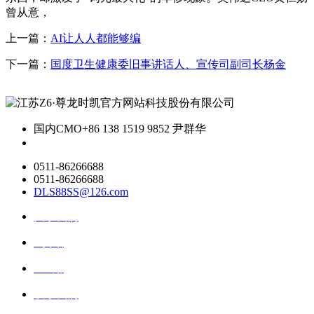
曾从意，
上一篇：
AI让人人都能够编
下一篇：
国度卫生健康委旧事讲话人、宣传司副司长杨金
国内CMO
+86 138 1519 9852 尹群华
0511-86266688
0511-86266688
DLS88SS@126.com
关于我们
ai资讯
ai应用
联系我们