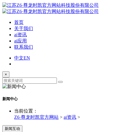
首页
关于我们
ai资讯
ai应用
联系我们
中文
EN
×
新闻中心
当前位置：
Z6·尊龙时凯官方网站
>
ai资讯
>
新闻互动