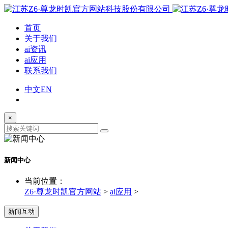
首页
关于我们
ai资讯
ai应用
联系我们
中文
EN
×
新闻中心
当前位置：
Z6·尊龙时凯官方网站
>
ai应用
>
新闻互动