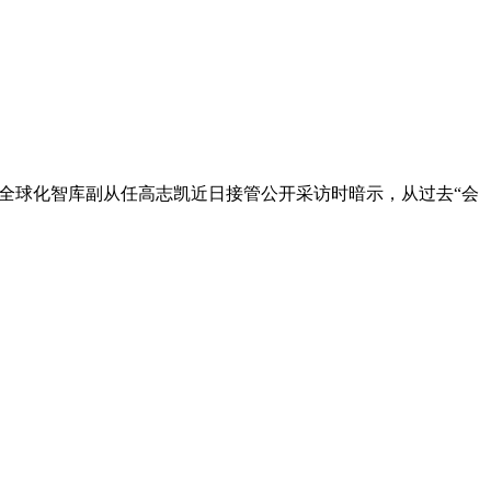
，全球化智库副从任高志凯近日接管公开采访时暗示，从过去“会