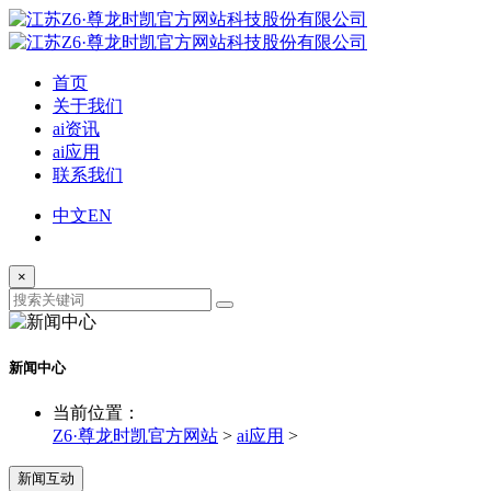
首页
关于我们
ai资讯
ai应用
联系我们
中文
EN
×
新闻中心
当前位置：
Z6·尊龙时凯官方网站
>
ai应用
>
新闻互动