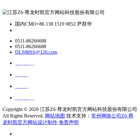
国内CMO
+86 138 1519 9852 尹群华
0511-86266688
0511-86266688
DLS88SS@126.com
关于我们
ai资讯
ai应用
联系我们
Copyright ©
2026 江苏Z6·尊龙时凯官方网站科技股份有限公司
All Rights Reserved.
网站地图
技术支持：
常州网络公司Z6·尊
龙时凯官方网站设计制作
免责声明