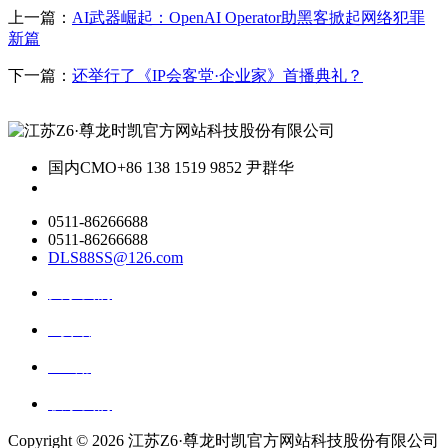
上一篇：
AI武器崛起：OpenAI Operator助黑客掀起网络犯罪
新篇
下一篇：
还举行了《IP会客堂·企业家》首播典礼？
国内CMO
+86 138 1519 9852 尹群华
0511-86266688
0511-86266688
DLS88SS@126.com
关于我们
ai资讯
ai应用
联系我们
Copyright ©
2026 江苏Z6·尊龙时凯官方网站科技股份有限公司