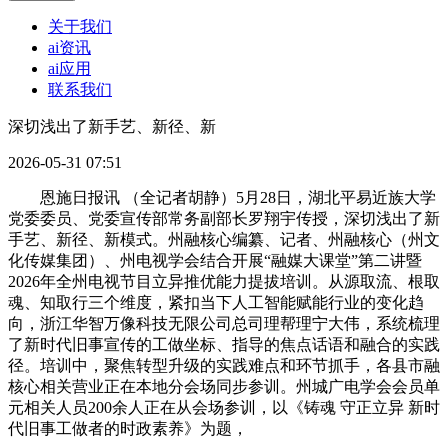
关于我们
ai资讯
ai应用
联系我们
深切浅出了新手艺、新径、新
2026-05-31 07:51
恩施日报讯 （全记者胡静）5月28日，湖北平易近族大学
党委委员、党委宣传部常务副部长罗翔宇传授，深切浅出了新
手艺、新径、新模式。州融核心编纂、记者、州融核心（州文
化传媒集团）、州电视学会结合开展“融媒大课堂”第二讲暨
2026年全州电视节目立异推优能力提拔培训。从源取流、根取
魂、知取行三个维度，紧扣当下人工智能赋能行业的变化趋
向，浙江华智万像科技无限公司总司理帮理宁大伟，系统梳理
了新时代旧事宣传的工做坐标、指导的焦点话语和融合的实践
径。培训中，聚焦转型升级的实践难点和环节抓手，各县市融
核心相关营业正在本地分会场同步参训。州城广电学会会员单
元相关人员200余人正在从会场参训，以《铸魂 守正立异 新时
代旧事工做者的时政素养》为题，