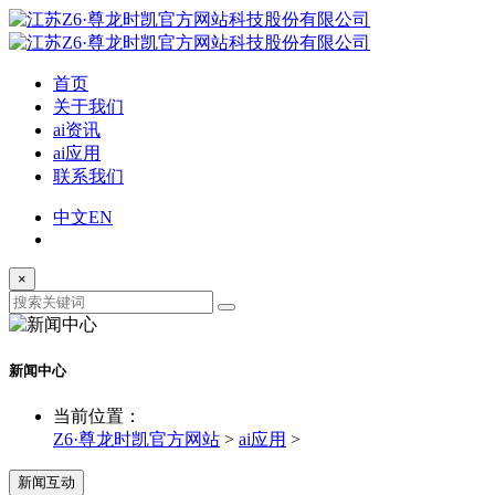
首页
关于我们
ai资讯
ai应用
联系我们
中文
EN
×
新闻中心
当前位置：
Z6·尊龙时凯官方网站
>
ai应用
>
新闻互动