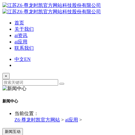
首页
关于我们
ai资讯
ai应用
联系我们
中文
EN
×
新闻中心
当前位置：
Z6·尊龙时凯官方网站
>
ai应用
>
新闻互动