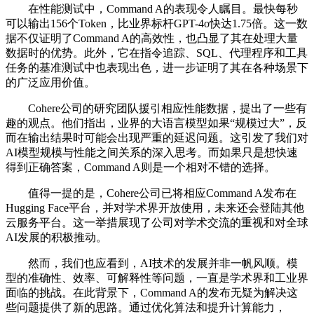
在性能测试中，Command A的表现令人瞩目。最快每秒
可以输出156个Token，比业界标杆GPT-4o快达1.75倍。这一数
据不仅证明了Command A的高效性，也凸显了其在处理大量
数据时的优势。此外，它在指令追踪、SQL、代理程序和工具
任务的基准测试中也表现出色，进一步证明了其在各种场景下
的广泛应用价值。
Cohere公司的研究团队援引相应性能数据，提出了一些有
趣的观点。他们指出，业界的大语言模型如果“规模过大”，反
而在输出结果时可能会出现严重的延迟问题。这引发了我们对
AI模型规模与性能之间关系的深入思考。而如果只是想快速
得到正确答案，Command A则是一个相对不错的选择。
值得一提的是，Cohere公司已将相应Command A发布在
Hugging Face平台，并对学术界开放使用，未来还会登陆其他
云服务平台。这一举措展现了公司对学术交流的重视和对全球
AI发展的积极推动。
然而，我们也应看到，AI技术的发展并非一帆风顺。模
型的准确性、效率、可解释性等问题，一直是学术界和工业界
面临的挑战。在此背景下，Command A的发布无疑为解决这
些问题提供了新的思路。通过优化算法和提升计算能力，